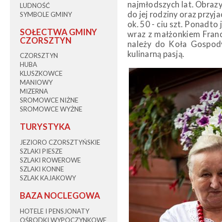
najmłodszych lat. Obrazy
LUDNOŚĆ
do jej rodziny oraz przyja
SYMBOLE GMINY
ok. 50 - ciu szt. Ponadto
SOŁECTWA GMINY
wraz z małżonkiem Franc
CZORSZTYN
należy do Koła Gospodyń
kulinarną pasją.
CZORSZTYN
HUBA
KLUSZKOWCE
MANIOWY
MIZERNA
SROMOWCE NIŻNE
SROMOWCE WYŻNE
TURYSTYKA
JEZIORO CZORSZTYŃSKIE
SZLAKI PIESZE
SZLAKI ROWEROWE
SZLAKI KONNE
SZLAK KAJAKOWY
BAZA NOCLEGOWA
HOTELE I PENSJONATY
OŚRODKI WYPOCZYNKOWE