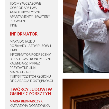
I DOMY WCZASOWE
GOSPODARSTWA
AGROTURYSTYCZNE
APARTAMENTY I KWATERY
PRYWATNE
INNE
INFORMATOR
MAPA DOJAZDU
ROZKŁADY JAZDY BUSÓW I
TAXI
INFORMATOR PODRĘCZNY
LOKALE GASTRONOMICZNE
KALENDARZ IMPREZ
PRZYDATNE LINKI
MAPA ATRAKCJI
TURYSTYCZNYCH REGIONU
DEKLARACJA DOSTĘPNOŚCI
TWÓRCY LUDOWI W
GMINIE CZORSZTYN
MARIA BEDNARCZYK
KATARZYNA DOBRZYŃSKA