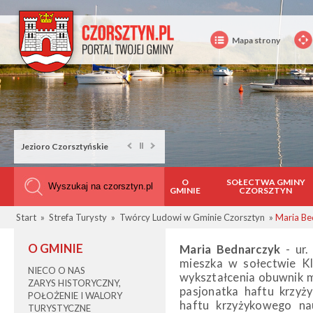
Mapa strony
Jezioro Czorsztyńskie
O
SOŁECTWA GMINY
GMINIE
CZORSZTYN
Start
»
Strefa Turysty
»
Twórcy Ludowi w Gminie Czorsztyn
»
Maria Be
O GMINIE
Maria Bednarczyk
- ur.
mieszka w sołectwie Kl
NIECO O NAS
wykształcenia obuwnik m
ZARYS HISTORYCZNY,
pasjonatka haftu krzyż
POŁOŻENIE I WALORY
haftu krzyżykowego na
TURYSTYCZNE