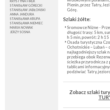
KRYSTYNA FIREK
Pienin, przez Tatry, Je
STANISŁAW GÓRECKI
Górę.
STANISŁAW JABŁOŃSKI
ANNA JANDURA
Szlaki żółte:
STANISŁAWA KRUPA
STANISŁAWA NIEMIEC
Sromowce Niżne - Przeł
MARIA NOWAK
JERZY SOSNA
długość trasy: 5 km, su
h 5 min, powrót: 2 h 15
Osada turystyczna Czo
Ochotnickie – Lubań – d
najłagodniejszy szlak n
przebiega obok Rezerw
ścieżka przyrodnicza z
tablicami informacyjn
podziwiać Tatry, jezioro
Zobacz szlaki tur
TUR