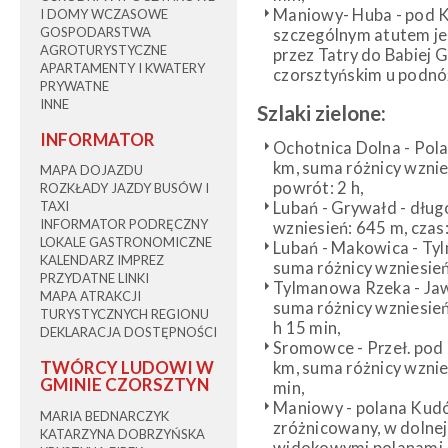
Maniowy- Huba - pod Ko
I DOMY WCZASOWE
GOSPODARSTWA
szczególnym atutem jes
AGROTURYSTYCZNE
przez Tatry do Babiej G
APARTAMENTY I KWATERY
czorsztyńskim u podnó
PRYWATNE
INNE
Szlaki zielone:
INFORMATOR
Ochotnica Dolna - Pola
km, suma różnicy wznies
MAPA DOJAZDU
powrót: 2 h,
ROZKŁADY JAZDY BUSÓW I
Lubań - Grywałd - długo
TAXI
INFORMATOR PODRĘCZNY
wzniesień: 645 m, czas:
LOKALE GASTRONOMICZNE
Lubań - Makowica - Tyl
KALENDARZ IMPREZ
suma różnicy wzniesień:
PRZYDATNE LINKI
Tylmanowa Rzeka - Jawo
MAPA ATRAKCJI
suma różnicy wzniesień:
TURYSTYCZNYCH REGIONU
h 15 min,
DEKLARACJA DOSTĘPNOŚCI
Sromowce - Przeł. pod
TWÓRCY LUDOWI W
km, suma różnicy wznies
GMINIE CZORSZTYN
min,
Maniowy - polana Kudów
MARIA BEDNARCZYK
zróżnicowany, w dolnej 
KATARZYNA DOBRZYŃSKA
widokowymi polanami, z