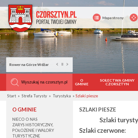
Mapa strony
Rower na Górze Wdżar
O
SOŁECTWA GMINY
GMINIE
CZORSZTYN
Start
»
Strefa Turysty
»
Turystyka
»
Szlaki piesze
O GMINIE
SZLAKI PIESZE
Szlaki turyst
NIECO O NAS
ZARYS HISTORYCZNY,
Szlaki czerwone:
POŁOŻENIE I WALORY
TURYSTYCZNE