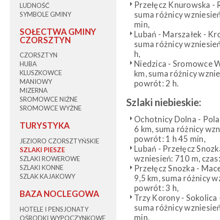
Przełęcz Knurowska - R
LUDNOŚĆ
suma różnicy wzniesień:
SYMBOLE GMINY
min,
SOŁECTWA GMINY
Lubań - Marszałek - Kro
CZORSZTYN
suma różnicy wzniesień:
h,
CZORSZTYN
Niedzica - Sromowce Wy
HUBA
km, suma różnicy wznies
KLUSZKOWCE
MANIOWY
powrót: 2 h.
MIZERNA
SROMOWCE NIŻNE
Szlaki niebieskie:
SROMOWCE WYŻNE
Ochotnicy Dolna - Pola
TURYSTYKA
6 km, suma różnicy wzni
powrót: 1 h 45 min,
JEZIORO CZORSZTYŃSKIE
Lubań - Przełęcz Snozka
SZLAKI PIESZE
wzniesień: 710 m, czas:
SZLAKI ROWEROWE
Przełęcz Snozka - Macel
SZLAKI KONNE
SZLAK KAJAKOWY
9,5 km, suma różnicy wz
powrót: 3 h,
BAZA NOCLEGOWA
Trzy Korony - Sokolica 
suma różnicy wzniesień:
HOTELE I PENSJONATY
min,
OŚRODKI WYPOCZYNKOWE