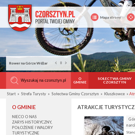
Mapa strony
Rower na Górze Wdżar
O
SOŁECTWA GMINY
GMINIE
CZORSZTYN
Start
»
Strefa Turysty
»
Sołectwa Gminy Czorsztyn
»
Kluszkowce
»
Atr
O GMINIE
ATRAKCJE TURYSTYCZ
NIECO O NAS
Gór
ZARYS HISTORYCZNY,
narc
POŁOŻENIE I WALORY
Stan
TURYSTYCZNE