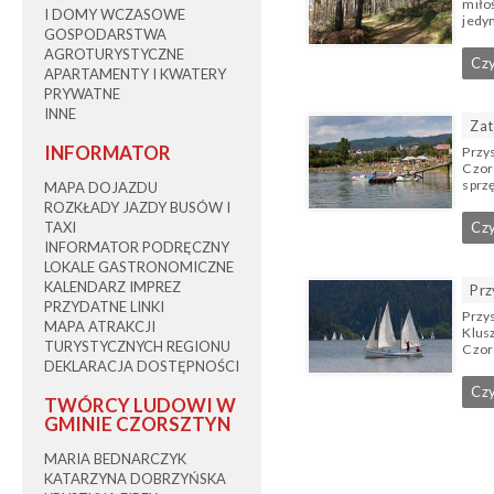
miło
I DOMY WCZASOWE
jedy
GOSPODARSTWA
AGROTURYSTYCZNE
Czy
APARTAMENTY I KWATERY
PRYWATNE
INNE
Zat
INFORMATOR
Przy
Czor
sprz
MAPA DOJAZDU
ROZKŁADY JAZDY BUSÓW I
TAXI
Czy
INFORMATOR PODRĘCZNY
LOKALE GASTRONOMICZNE
KALENDARZ IMPREZ
Prz
PRZYDATNE LINKI
Przy
MAPA ATRAKCJI
Klus
TURYSTYCZNYCH REGIONU
Czor
DEKLARACJA DOSTĘPNOŚCI
Czy
TWÓRCY LUDOWI W
GMINIE CZORSZTYN
MARIA BEDNARCZYK
KATARZYNA DOBRZYŃSKA