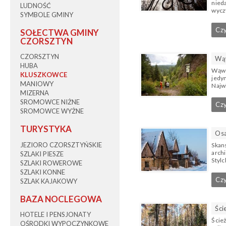
nied
LUDNOŚĆ
wycz
SYMBOLE GMINY
Czy
SOŁECTWA GMINY
CZORSZTYN
CZORSZTYN
Wąw
HUBA
Wąwó
KLUSZKOWCE
jedy
MANIOWY
Najw
MIZERNA
SROMOWCE NIŻNE
Czy
SROMOWCE WYŻNE
TURYSTYKA
Osa
JEZIORO CZORSZTYŃSKIE
Skan
archi
SZLAKI PIESZE
Styl
SZLAKI ROWEROWE
SZLAKI KONNE
Czy
SZLAK KAJAKOWY
BAZA NOCLEGOWA
Ści
HOTELE I PENSJONATY
Ścież
OŚRODKI WYPOCZYNKOWE