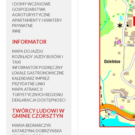
I DOMY WCZASOWE
GOSPODARSTWA
AGROTURYSTYCZNE
APARTAMENTY I KWATERY
PRYWATNE
INNE
INFORMATOR
MAPA DOJAZDU
ROZKŁADY JAZDY BUSÓW I
TAXI
INFORMATOR PODRĘCZNY
LOKALE GASTRONOMICZNE
KALENDARZ IMPREZ
PRZYDATNE LINKI
MAPA ATRAKCJI
TURYSTYCZNYCH REGIONU
DEKLARACJA DOSTĘPNOŚCI
TWÓRCY LUDOWI W
GMINIE CZORSZTYN
MARIA BEDNARCZYK
KATARZYNA DOBRZYŃSKA