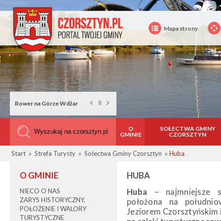
Mapa strony
Rower na Górze Wdżar
O
SOŁECTWA GMINY
GMINIE
CZORSZTYN
Start
»
Strefa Turysty
»
Sołectwa Gminy Czorsztyn
»
Huba
O GMINIE
HUBA
NIECO O NAS
Huba
– najmniejsze s
ZARYS HISTORYCZNY,
położona na południo
POŁOŻENIE I WALORY
Jeziorem Czorsztyńskim
TURYSTYCZNE