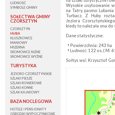
na szlaki turystyczne ro
LUDNOŚĆ
Wysokie usytuowanie ws
SYMBOLE GMINY
na Tatry, pasmo Lubania 
Turbacz. Z Huby rozta
SOŁECTWA GMINY
CZORSZTYN
Jeziora Czorsztyńskiego
kiedy to należała ona do
CZORSZTYN
HUBA
Dane statystyczne:
KLUSZKOWCE
MANIOWY
Powierzchnia: 243 ha
MIZERNA
Ludność: 122 os. ( M: 6
SROMOWCE NIŻNE
SROMOWCE WYŻNE
Sołtys wsi: Krzysztof Go
TURYSTYKA
JEZIORO CZORSZTYŃSKIE
SZLAKI PIESZE
SZLAKI ROWEROWE
SZLAKI KONNE
SZLAK KAJAKOWY
BAZA NOCLEGOWA
HOTELE I PENSJONATY
OŚRODKI WYPOCZYNKOWE