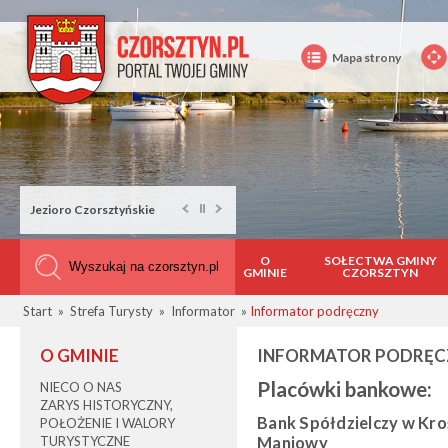
Mapa strony
Rower na Górze Wdżar
O
SOŁECTWA GMINY
GMINIE
CZORSZTYN
Start
»
Strefa Turysty
»
Informator
»
Informator podręczny
O GMINIE
INFORMATOR PODRĘC
Placówki bankowe:
NIECO O NAS
ZARYS HISTORYCZNY,
Bank Spółdzielczy w Kr
POŁOŻENIE I WALORY
TURYSTYCZNE
Maniowy