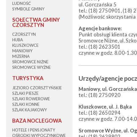
LUDNOŚĆ
ul. Gorczańska 5
SYMBOLE GMINY
tel.: (18) 2750901, (18)
(Możliwość skorzystania
SOŁECTWA GMINY
CZORSZTYN
Agencje bankowe:
Punkt obsługi klienta cz
CZORSZTYN
HUBA
Sromowce Niżne, ul. Szko
KLUSZKOWCE
tel.: (18) 2623501
MANIOWY
czynne w godz. 8.00-1.3
MIZERNA
SROMOWCE NIŻNE
SROMOWCE WYŻNE
Urzędy/agencje poc
TURYSTYKA
JEZIORO CZORSZTYŃSKIE
Maniowy, ul. Gorczańska
SZLAKI PIESZE
tel.: (18) 2750920
SZLAKI ROWEROWE
SZLAKI KONNE
Kluszkowce, ul. J. Bąka
SZLAK KAJAKOWY
tel.: (18) 2650294
czynne w godz. 7.00-14.
BAZA NOCLEGOWA
Sromowce Wyżne, ul. O
HOTELE I PENSJONATY
OŚRODKI WYPOCZYNKOWE
tel.: (18) 2629802