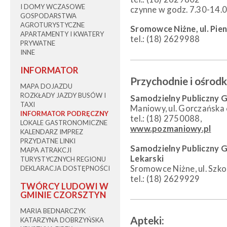
I DOMY WCZASOWE
czynne w godz. 7.30-14.
GOSPODARSTWA
AGROTURYSTYCZNE
Sromowce Niżne, ul. Pie
APARTAMENTY I KWATERY
tel.: (18) 2629988
PRYWATNE
INNE
INFORMATOR
Przychodnie i ośrodk
MAPA DOJAZDU
ROZKŁADY JAZDY BUSÓW I
Samodzielny Publiczny 
TAXI
Maniowy, ul. Gorczańska
INFORMATOR PODRĘCZNY
tel.: (18) 2750088,
LOKALE GASTRONOMICZNE
www.pozmaniowy.pl
KALENDARZ IMPREZ
PRZYDATNE LINKI
Samodzielny Publiczny 
MAPA ATRAKCJI
Lekarski
TURYSTYCZNYCH REGIONU
Sromowce Niżne, ul. Szko
DEKLARACJA DOSTĘPNOŚCI
tel.: (18) 2629929
TWÓRCY LUDOWI W
GMINIE CZORSZTYN
MARIA BEDNARCZYK
Apteki:
KATARZYNA DOBRZYŃSKA