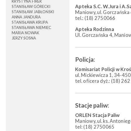
KRYSTYNA FIREK
Apteka S.C. W.Jura i A.S
STANISŁAW GÓRECKI
STANISŁAW JABŁOŃSKI
Maniowy, ul. Gorczańska
ANNA JANDURA
tel.: (18) 2750066
STANISŁAWA KRUPA
STANISŁAWA NIEMIEC
Apteka Rodzinna
MARIA NOWAK
Ul. Gorczańska 4, Manio
JERZY SOSNA
Policja:
Komisariat Policji w Kr
ul. Mickiewicza 1, 34-4
tel. oficera dyż.: (18) 26
Stacje paliw:
ORLEN Stacja Paliw
Maniowy, ul. ks. Antonieg
tel: (18) 2750065