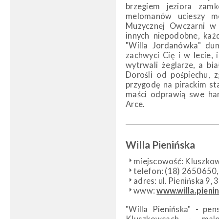
brzegiem jeziora zam
melomanów ucieszy mo
Muzycznej Owczarni w 
innych niepodobne, każ
"Willa Jordanówka" dum
zachwyci Cię i w lecie, 
wytrwali żeglarze, a bia
Dorośli od pośpiechu, z
przygodę na pirackim st
maści odprawią swe ha
Arce.
Willa Pieni
ń
ska
miejscowość: Kluszko
telefon: (18) 265065
adres: ul. Pienińska 9
www:
www.willa.pienin
"Willa Pienińska" - pe