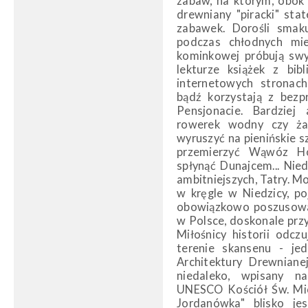
zabaw, na którym, obok
drewniany "piracki" sta
zabawek. Dorośli smaku
podczas chłodnych mie
kominkowej próbują swyc
lekturze książek z bib
internetowych strona
bądź korzystają z bez
Pensjonacie. Bardziej
rowerek wodny czy żag
wyruszyć na pienińskie sz
przemierzyć Wąwóz Ho
spłynąć Dunajcem... Nie
ambitniejszych, Tatry. M
w kręgle w Niedzicy, p
obowiązkowo poszusować
w Polsce, doskonale pr
Miłośnicy historii odcz
terenie skansenu - je
Architektury Drewniane
niedaleko, wpisany n
UNESCO Kościół Św. Mic
Jordanówka" blisko je