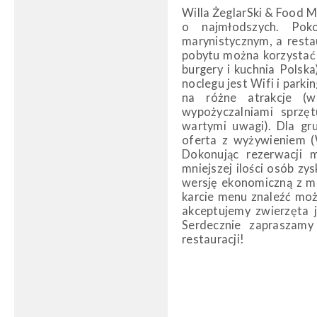
Willa ŻeglarSki & Food M
o najmłodszych. Pok
marynistycznym, a resta
pobytu można korzystać z
burgery i kuchnia Polsk
noclegu jest Wifi i parki
na różne atrakcje (w
wypożyczalniami sprzę
wartymi uwagi). Dla gr
oferta z wyżywieniem (W
Dokonując rezerwacji 
mniejszej ilości osób z
wersję ekonomiczną z m
karcie menu znaleźć moż
akceptujemy zwierzęta j
Serdecznie zapraszamy
restauracji!