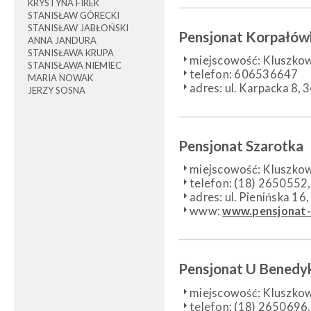
KRYSTYNA FIREK
STANISŁAW GÓRECKI
STANISŁAW JABŁOŃSKI
Pensjonat Korpałów
ANNA JANDURA
STANISŁAWA KRUPA
miejscowość: Kluszko
STANISŁAWA NIEMIEC
telefon: 606536647
MARIA NOWAK
adres: ul. Karpacka 8,
JERZY SOSNA
Pensjonat Szarotka
miejscowość: Kluszko
telefon: (18) 265055
adres: ul. Pienińska 1
www:
www.pensjonat-
Pensjonat U Benedy
miejscowość: Kluszko
telefon: (18) 265069