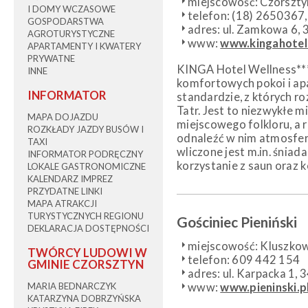
miejscowość: Czorszty
I DOMY WCZASOWE
telefon: (18) 2650367
GOSPODARSTWA
adres: ul. Zamkowa 6,
AGROTURYSTYCZNE
www:
www.kingahotel
APARTAMENTY I KWATERY
PRYWATNE
KINGA Hotel Wellness***
INNE
komfortowych pokoi i a
INFORMATOR
standardzie, z których 
Tatr. Jest to niezwykłe mi
MAPA DOJAZDU
miejscowego folkloru, a
ROZKŁADY JAZDY BUSÓW I
odnaleźć w nim atmosferę
TAXI
wliczone jest m.in. śniada
INFORMATOR PODRĘCZNY
korzystanie z saun oraz 
LOKALE GASTRONOMICZNE
KALENDARZ IMPREZ
PRZYDATNE LINKI
MAPA ATRAKCJI
TURYSTYCZNYCH REGIONU
Gościniec Pieni
ń
ski
DEKLARACJA DOSTĘPNOŚCI
miejscowość: Kluszko
TWÓRCY LUDOWI W
telefon: 609 442 154
GMINIE CZORSZTYN
adres: ul. Karpacka 1,
MARIA BEDNARCZYK
www:
www.pieninski.p
KATARZYNA DOBRZYŃSKA