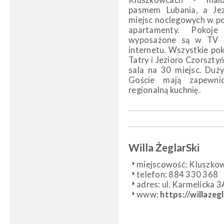
Kluszkowcach - malo
pasmem Lubania, a Jez
miejsc noclegowych w po
apartamenty. Pokoje 
wyposażone są w TV 
internetu. Wszystkie po
Tatry i Jezioro Czorsztyń
sala na 30 miejsc. Duży
Goście mają zapewn
regionalną kuchnię.
Willa ŻeglarSki
miejscowość: Kluszko
telefon: 884 330 368
adres: ul. Karmelicka 
www:
https://willazegl