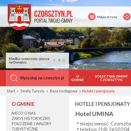
Mapa strony
Trzy Korony
O
SOŁECTWA GMINY
GMINIE
CZORSZTYN
Start
»
Strefa Turysty
»
Baza noclegowa
»
Hotele i pensjonaty
O GMINIE
HOTELE I PENSJONATY
Hotel UMINA
NIECO O NAS
ZARYS HISTORYCZNY,
miejscowość: Czorszty
POŁOŻENIE I WALORY
TURYSTYCZNE
telefon: (18) 2650204