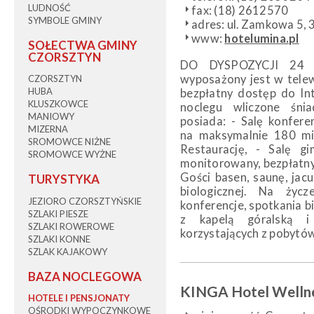
LUDNOŚĆ
fax: (18) 2612570
SYMBOLE GMINY
adres: ul. Zamkowa 5,
www:
hotelumina.pl
SOŁECTWA GMINY
CZORSZTYN
DO DYSPOZYCJI 24 l
wyposażony jest w telewi
CZORSZTYN
HUBA
bezpłatny dostęp do I
KLUSZKOWCE
noclegu wliczone śnia
MANIOWY
posiada: - Salę konfer
MIZERNA
na maksymalnie 180 mie
SROMOWCE NIŻNE
Restaurację, - Salę gi
SROMOWCE WYŻNE
monitorowany, bezpłatny
Gości basen, saunę, jac
TURYSTYKA
biologicznej. Na życz
JEZIORO CZORSZTYŃSKIE
konferencje, spotkania bi
SZLAKI PIESZE
z kapelą góralską i
SZLAKI ROWEROWE
korzystających z pobytó
SZLAKI KONNE
SZLAK KAJAKOWY
BAZA NOCLEGOWA
KINGA Hotel Welln
HOTELE I PENSJONATY
OŚRODKI WYPOCZYNKOWE