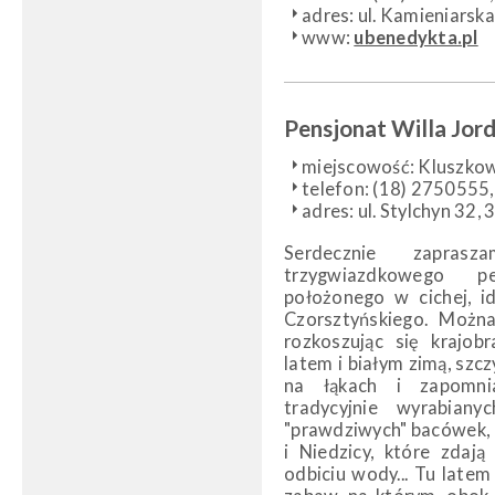
adres: ul. Kamieniarsk
www:
ubenedykta.pl
Pensjonat Willa Jo
miejscowość: Kluszko
telefon: (18) 275055
adres: ul. Stylchyn 32
Serdecznie zapra
trzygwiazdkowego pe
położonego w cichej, id
Czorsztyńskiego. Można
rozkoszując się krajob
latem i białym zimą, szc
na łąkach i zapomn
tradycyjnie wyrabian
"prawdziwych" bacówek, 
i Niedzicy, które zdaj
odbiciu wody... Tu latem