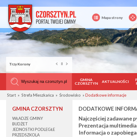
Mapa strony
Trzy Korony
GMINA
AKTUALNOŚCI
CZORSZTYN
Start
»
Strefa Mieszkańca
»
Środowisko
»
Dodatkowe informacje
GMINA CZORSZTYN
DODATKOWE INFORM
Najczęściej zadawane p
WŁADZE GMINY
BUDŻET
Prezentacja multimedia
JEDNOSTKI PODLEGŁE
Informacja o zapobieg
PRZEDSZKOLA