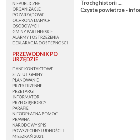
Trochę historii ....
NIEPUBLICZNE
ORGANIZACJE
Czyste powietrze - inf
POZARZĄDOWE
OCHRONA DANYCH
OSOBOWYCH
GMINY PARTNERSKIE
ALARMY I OSTRZEŻENIA
DEKLARACJA DOSTĘPNOŚCI
PRZEWODNIK PO
URZĘDZIE
DANE KONTAKTOWE
STATUT GMINY
PLANOWANIE
PRZESTRZENNE
PRZETARGI
INFORMATOR
PRZEDSIĘBIORCY
PARAFIE
NIEODPŁATNA POMOC
PRAWNA
NARODOWY SPIS
POWSZECHNY LUDNOŚCI I
MIESZKAŃ 2021