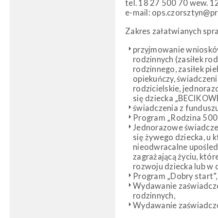
tel. 18 27 500 70 wew. 1
e-mail: ops.czorsztyn@pr
Zakres załatwianych spr
przyjmowanie wniosków
rodzinnych (zasiłek rod
rodzinnego, zasiłek pie
opiekuńczy, świadczeni
rodzicielskie, jednora
się dziecka „BECIKOW
świadczenia z fundusz
Program „Rodzina 500
Jednorazowe świadczen
się żywego dziecka, u 
nieodwracalne upośled
zagrażającą życiu, któ
rozwoju dziecka lub w 
Program „Dobry start”,
Wydawanie zaświadcze
rodzinnych,
Wydawanie zaświadcze