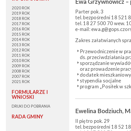
Ewa Grzywnowicz – 
2020 ROK
Parter pok. 3
2019 ROK
tel. bezpośredni 18 521 
2018 ROK
tel. 18 27 500 70 wew. 1
2017 ROK
e-mail: ewa.g@gops.czors
2016 ROK
2015 ROK
2014 ROK
Zakres załatwianych spr
2013 ROK
2012 ROK
Przewodniczenie w pra
2011 ROK
ds. przeciwdziałania p
2010 ROK
sporządzanie wywiadów
2009 ROK
oraz prowadzenie pracy
2008 ROK
dodatek mieszkaniow
2007 ROK
stypendia socjalne
2021 ROK
program „Posiłek w sz
FORMULARZE I
WNIOSKI
DRUKI DO POBRANIA
Ewelina Bodziuch, M
RADA GMINY
II piętro pok. 29
tel. bezpośredni 18 52 1