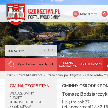
Mapa strony
Trzy Korony
GMINA
AKTUALNOŚCI
CZORSZTYN
Start
»
Strefa Mieszkańca
»
Przewodnik po Urzędzie
»
Dane kontakto
GMINA CZORSZTYN
GMINNY OŚRODEK PO
Tomasz Bodziarczyk
WŁADZE GMINY
BUDŻET
II piętro pok.27
JEDNOSTKI PODLEGŁE
PRZEDSZKOLA
tel. bezpośredni 18 52 1