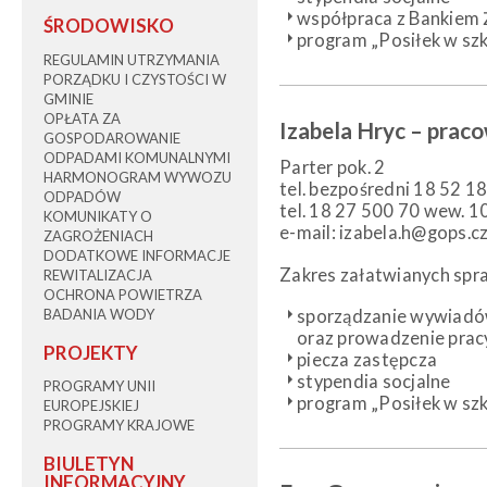
współpraca z Bankiem
ŚRODOWISKO
program „Posiłek w sz
REGULAMIN UTRZYMANIA
PORZĄDKU I CZYSTOŚCI W
GMINIE
OPŁATA ZA
Izabela Hryc – praco
GOSPODAROWANIE
ODPADAMI KOMUNALNYMI
Parter pok. 2
HARMONOGRAM WYWOZU
tel. bezpośredni 18 52 1
ODPADÓW
tel. 18 27 500 70 wew. 1
KOMUNIKATY O
e-mail: izabela.h@gops.cz
ZAGROŻENIACH
DODATKOWE INFORMACJE
Zakres załatwianych spr
REWITALIZACJA
OCHRONA POWIETRZA
BADANIA WODY
sporządzanie wywiadów
oraz prowadzenie pracy
PROJEKTY
piecza zastępcza
stypendia socjalne
PROGRAMY UNII
program „Posiłek w sz
EUROPEJSKIEJ
PROGRAMY KRAJOWE
BIULETYN
INFORMACYJNY