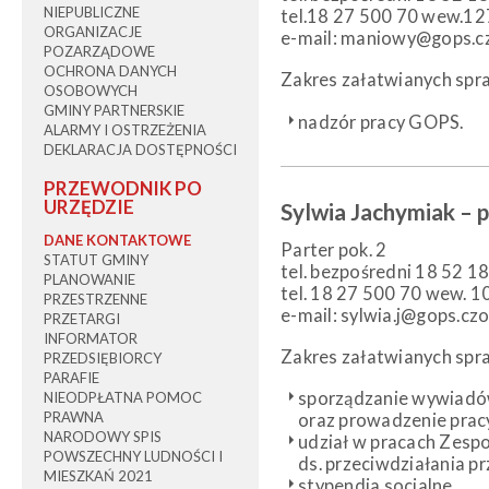
NIEPUBLICZNE
tel.18 27 500 70 wew.12
ORGANIZACJE
e-mail: maniowy@gops.cz
POZARZĄDOWE
OCHRONA DANYCH
Zakres załatwianych spr
OSOBOWYCH
GMINY PARTNERSKIE
nadzór pracy GOPS.
ALARMY I OSTRZEŻENIA
DEKLARACJA DOSTĘPNOŚCI
PRZEWODNIK PO
URZĘDZIE
Sylwia Jachymiak – 
DANE KONTAKTOWE
Parter pok. 2
STATUT GMINY
tel. bezpośredni 18 52 1
PLANOWANIE
tel. 18 27 500 70 wew. 1
PRZESTRZENNE
e-mail: sylwia.j@gops.czo
PRZETARGI
INFORMATOR
Zakres załatwianych spr
PRZEDSIĘBIORCY
PARAFIE
sporządzanie wywiadów
NIEODPŁATNA POMOC
PRAWNA
oraz prowadzenie pracy
NARODOWY SPIS
udział w pracach Zespo
POWSZECHNY LUDNOŚCI I
ds. przeciwdziałania p
MIESZKAŃ 2021
stypendia socjalne