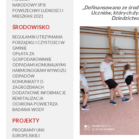
NARODOWY SPIS
„Dofinansowano ze środ
POWSZECHNY LUDNOŚCI I
Uczniów, których dys
MIESZKAŃ 2021
Dziedzictwa
ŚRODOWISKO
REGULAMIN UTRZYMANIA
PORZĄDKU I CZYSTOŚCI W
GMINIE
OPŁATA ZA
GOSPODAROWANIE
ODPADAMI KOMUNALNYMI
HARMONOGRAM WYWOZU
ODPADÓW
KOMUNIKATY O
ZAGROŻENIACH
DODATKOWE INFORMACJE
REWITALIZACJA
OCHRONA POWIETRZA
BADANIA WODY
PROJEKTY
PROGRAMY UNII
EUROPEJSKIEJ