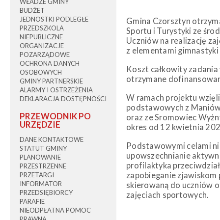
WŁADZE GMINY
BUDŻET
JEDNOSTKI PODLEGŁE
Gmina Czorsztyn otrzyma
PRZEDSZKOLA
Sportu i Turystyki ze śr
NIEPUBLICZNE
Uczniów na realizację za
ORGANIZACJE
z elementami gimnastyki
POZARZĄDOWE
OCHRONA DANYCH
Koszt całkowity zadania 
OSOBOWYCH
otrzymane dofinansowani
GMINY PARTNERSKIE
ALARMY I OSTRZEŻENIA
W ramach projektu wzięli
DEKLARACJA DOSTĘPNOŚCI
podstawowych z Maniów,
PRZEWODNIK PO
oraz ze Sromowiec Wyżnyc
URZĘDZIE
okres od 12 kwietnia 2021
DANE KONTAKTOWE
Podstawowymi celami nin
STATUT GMINY
upowszechnianie aktywnoś
PLANOWANIE
profilaktyka przeciwdzia
PRZESTRZENNE
zapobieganie zjawiskom p
PRZETARGI
INFORMATOR
skierowaną do uczniów 
PRZEDSIĘBIORCY
zajęciach sportowych.
PARAFIE
NIEODPŁATNA POMOC
PRAWNA