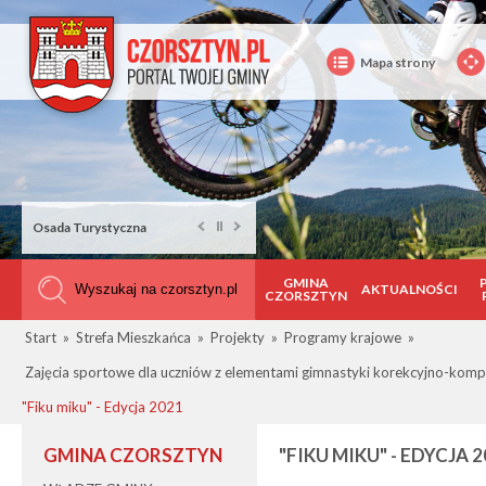
Mapa strony
Osada Turystyczna
GMINA
AKTUALNOŚCI
CZORSZTYN
Start
»
Strefa Mieszkańca
»
Projekty
»
Programy krajowe
»
Zajęcia sportowe dla uczniów z elementami gimnastyki korekcyjno-kom
"Fiku miku" - Edycja 2021
GMINA CZORSZTYN
"FIKU MIKU" - EDYCJA 