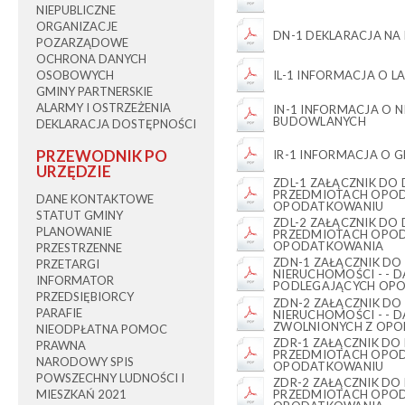
NIEPUBLICZNE
ORGANIZACJE
DN-1 DEKLARACJA NA
POZARZĄDOWE
OCHRONA DANYCH
OSOBOWYCH
IL-1 INFORMACJA O L
GMINY PARTNERSKIE
ALARMY I OSTRZEŻENIA
IN-1 INFORMACJA O 
BUDOWLANYCH
DEKLARACJA DOSTĘPNOŚCI
PRZEWODNIK PO
IR-1 INFORMACJA O 
URZĘDZIE
ZDL-1 ZAŁĄCZNIK DO 
PRZEDMIOTACH OPO
DANE KONTAKTOWE
OPODATKOWANIU
STATUT GMINY
ZDL-2 ZAŁĄCZNIK DO 
PLANOWANIE
PRZEDMIOTACH OPO
OPODATKOWANIA
PRZESTRZENNE
ZDN-1 ZAŁĄCZNIK DO
PRZETARGI
NIERUCHOMOŚCI - -
INFORMATOR
PODLEGAJĄCYCH OP
PRZEDSIĘBIORCY
ZDN-2 ZAŁĄCZNIK DO
PARAFIE
NIERUCHOMOŚCI - -
ZWOLNIONYCH Z OP
NIEODPŁATNA POMOC
ZDR-1 ZAŁĄCZNIK DO 
PRAWNA
PRZEDMIOTACH OPO
NARODOWY SPIS
OPODATKOWANIU
POWSZECHNY LUDNOŚCI I
ZDR-2 ZAŁĄCZNIK DO 
PRZEDMIOTACH OPO
MIESZKAŃ 2021