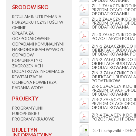
OPODATKOWANIA
ZIL-1 ZAŁĄCZNIK DO 
ŚRODOWISKO
PRZEDMIOTACH OPO
OPODATKOWANIU
REGULAMIN UTRZYMANIA
ZIL-2 ZAŁĄCZNIK DO 
PORZĄDKU I CZYSTOŚCI W
PRZEDMIOTACH OPO
OPODATKOWANIA
GMINIE
OPŁATA ZA
ZIL-3 ZAŁĄCZNIK DO 
GOSPODAROWANIE
POZOSTAŁYCH PODA
ODPADAMI KOMUNALNYMI
ZIN-1 ZAŁĄCZNIK DO
HARMONOGRAM WYWOZU
OBIEKTACH BUDOWLAN
OPODATKOWANIA PO
ODPADÓW
ZIN-2 ZAŁĄCZNIK DO
KOMUNIKATY O
OBIEKTACH BUDOWLAN
ZAGROŻENIACH
OPODATKOWANIA ZW
DODATKOWE INFORMACJE
ZIN-3 ZAŁĄCZNIK DO
REWITALIZACJA
OBIEKTACH BUDOWLA
PODATNIKÓW
OCHRONA POWIETRZA
ZIR-1 ZAŁĄCZNIK DO 
BADANIA WODY
PRZEDMIOTACH OPO
OPODATKOWANIU
PROJEKTY
ZIR-2 ZAŁĄCZNIK DO 
PRZEDMIOTACH OPO
OPODATKOWANIA
PROGRAMY UNII
EUROPEJSKIEJ
ZIR-4 ZAŁĄCZNIK DO 
PROGRAMY KRAJOWE
POZOSTAŁYCH PODA
BIULETYN
DL-1 i załączniki - D
INFORMACYJNY