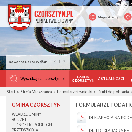
Mapa strony
Rower na Górze Wdżar
GMINA
AKTUALNOŚCI
CZORSZTYN
Start
»
Strefa Mieszkańca
»
Formularze i wnioski
»
Druki do pobrania
GMINA CZORSZTYN
FORMULARZE PODAT
WŁADZE GMINY
DEKLARACJA NA PODA
BUDŻET
JEDNOSTKI PODLEGŁE
PRZEDSZKOLA
DL-1 DEKLARACJA NA 