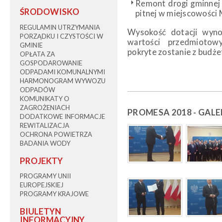
Remont drogi gminnej
ŚRODOWISKO
pitnej w miejscowości 
REGULAMIN UTRZYMANIA
Wysokość dotacji wyn
PORZĄDKU I CZYSTOŚCI W
wartości przedmiotow
GMINIE
pokryte zostanie z budż
OPŁATA ZA
GOSPODAROWANIE
ODPADAMI KOMUNALNYMI
HARMONOGRAM WYWOZU
ODPADÓW
KOMUNIKATY O
ZAGROŻENIACH
PROMESA 2018 - GALE
DODATKOWE INFORMACJE
REWITALIZACJA
OCHRONA POWIETRZA
BADANIA WODY
PROJEKTY
PROGRAMY UNII
EUROPEJSKIEJ
PROGRAMY KRAJOWE
BIULETYN
INFORMACYJNY