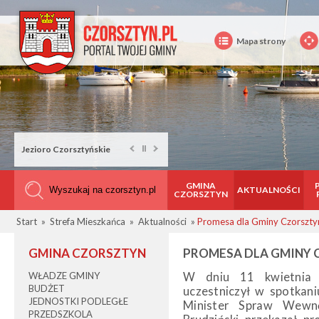
Mapa strony
Rower na Górze Wdżar
GMINA
AKTUALNOŚCI
CZORSZTYN
Start
»
Strefa Mieszkańca
»
Aktualności
»
Promesa dla Gminy Czorszty
GMINA CZORSZTYN
PROMESA DLA GMINY
WŁADZE GMINY
W dniu 11 kwietnia
BUDŻET
uczestniczył w spotkan
JEDNOSTKI PODLEGŁE
Minister Spraw Wewnę
PRZEDSZKOLA