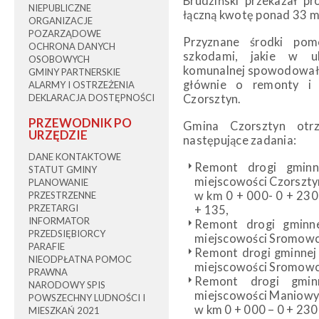
Brudziński przekazał p
NIEPUBLICZNE
łączną kwotę ponad 33 ml
ORGANIZACJE
POZARZĄDOWE
Przyznane środki po
OCHRONA DANYCH
szkodami, jakie w ub
OSOBOWYCH
komunalnej spowodowały
GMINY PARTNERSKIE
głównie o remonty i
ALARMY I OSTRZEŻENIA
DEKLARACJA DOSTĘPNOŚCI
Czorsztyn.
PRZEWODNIK PO
Gmina Czorsztyn ot
URZĘDZIE
następujące zadania:
DANE KONTAKTOWE
Remont drogi gminn
STATUT GMINY
miejscowości Czorszty
PLANOWANIE
w km 0 + 000- 0 + 23
PRZESTRZENNE
PRZETARGI
+ 135,
INFORMATOR
Remont drogi gminn
PRZEDSIĘBIORCY
miejscowości Sromowce
PARAFIE
Remont drogi gminnej
NIEODPŁATNA POMOC
miejscowości Sromowce
PRAWNA
Remont drogi gmi
NARODOWY SPIS
miejscowości Maniow
POWSZECHNY LUDNOŚCI I
w km 0 + 000 – 0 + 230
MIESZKAŃ 2021