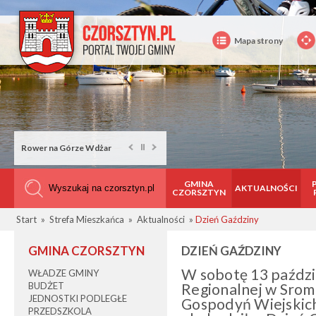
Mapa strony
Rower na Górze Wdżar
GMINA
AKTUALNOŚCI
CZORSZTYN
Start
»
Strefa Mieszkańca
»
Aktualności
»
Dzień Gaździny
GMINA CZORSZTYN
DZIEŃ GAŹDZINY
W sobotę 13 paździe
WŁADZE GMINY
BUDŻET
Regionalnej w Srom
JEDNOSTKI PODLEGŁE
Gospodyń Wiejskich
PRZEDSZKOLA