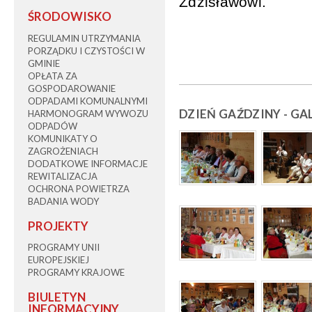
Zdzisławowi.
ŚRODOWISKO
REGULAMIN UTRZYMANIA
PORZĄDKU I CZYSTOŚCI W
GMINIE
OPŁATA ZA
GOSPODAROWANIE
ODPADAMI KOMUNALNYMI
DZIEŃ GAŹDZINY - GA
HARMONOGRAM WYWOZU
ODPADÓW
KOMUNIKATY O
ZAGROŻENIACH
DODATKOWE INFORMACJE
REWITALIZACJA
OCHRONA POWIETRZA
BADANIA WODY
PROJEKTY
PROGRAMY UNII
EUROPEJSKIEJ
PROGRAMY KRAJOWE
BIULETYN
INFORMACYJNY