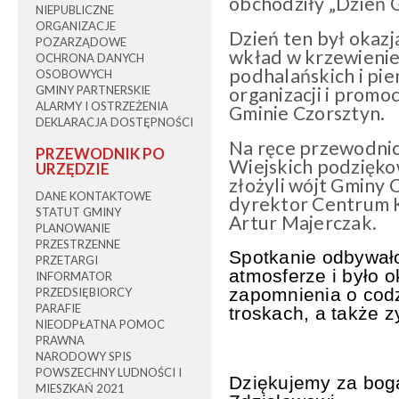
obchodziły „Dzień G
NIEPUBLICZNE
ORGANIZACJE
Dzień ten był okaz
POZARZĄDOWE
wkład w krzewienie 
OCHRONA DANYCH
podhalańskich i pie
OSOBOWYCH
GMINY PARTNERSKIE
organizacji i promo
ALARMY I OSTRZEŻENIA
Gminie Czorsztyn.
DEKLARACJA DOSTĘPNOŚCI
Na ręce przewodni
PRZEWODNIK PO
Wiejskich podzięko
URZĘDZIE
złożyli wójt Gminy 
DANE KONTAKTOWE
dyrektor Centrum 
STATUT GMINY
Artur Majerczak.
PLANOWANIE
PRZESTRZENNE
Spotkanie odbywało
PRZETARGI
atmosferze i było 
INFORMATOR
zapomnienia o cod
PRZEDSIĘBIORCY
PARAFIE
troskach, a także z
NIEODPŁATNA POMOC
PRAWNA
NARODOWY SPIS
POWSZECHNY LUDNOŚCI I
Dziękujemy za boga
MIESZKAŃ 2021