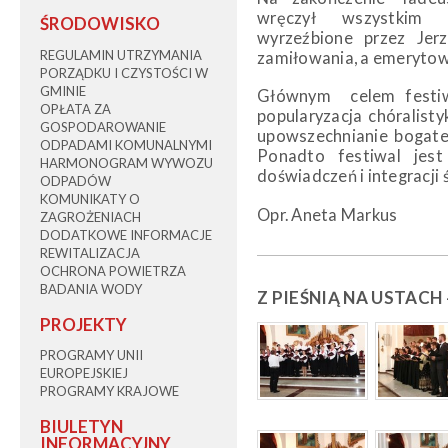
wręczył wszystkim 
ŚRODOWISKO
wyrzeźbione przez Je
REGULAMIN UTRZYMANIA
zamiłowania, a emerytow
PORZĄDKU I CZYSTOŚCI W
GMINIE
Głównym celem festiwa
OPŁATA ZA
popularyzacja chóralisty
GOSPODAROWANIE
upowszechnianie bogatej,
ODPADAMI KOMUNALNYMI
Ponadto festiwal jes
HARMONOGRAM WYWOZU
doświadczeń i integracji
ODPADÓW
KOMUNIKATY O
Opr. Aneta Markus
ZAGROŻENIACH
DODATKOWE INFORMACJE
REWITALIZACJA
OCHRONA POWIETRZA
BADANIA WODY
Z PIEŚNIĄ NA USTACH 
PROJEKTY
PROGRAMY UNII
EUROPEJSKIEJ
PROGRAMY KRAJOWE
BIULETYN
INFORMACYJNY