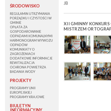
JB
ŚRODOWISKO
REGULAMIN UTRZYMANIA
PORZĄDKU I CZYSTOŚCI W
GMINIE
XII GMINNY KONKUR
OPŁATA ZA
MISTRZEM ORTOGRAFI
GOSPODAROWANIE
ODPADAMI KOMUNALNYMI
HARMONOGRAM WYWOZU
ODPADÓW
KOMUNIKATY O
ZAGROŻENIACH
DODATKOWE INFORMACJE
REWITALIZACJA
OCHRONA POWIETRZA
BADANIA WODY
PROJEKTY
PROGRAMY UNII
EUROPEJSKIEJ
PROGRAMY KRAJOWE
BIULETYN
INFORMACYJNY