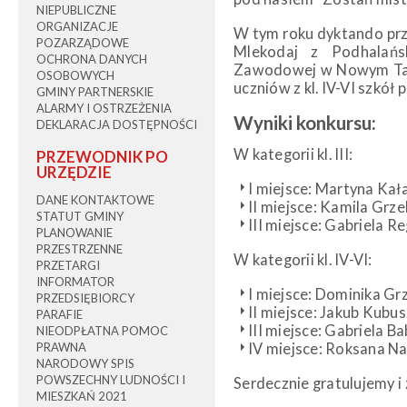
NIEPUBLICZNE
ORGANIZACJE
W tym roku dyktando prz
POZARZĄDOWE
Mlekodaj z Podhalańs
OCHRONA DANYCH
Zawodowej w Nowym Targu
OSOBOWYCH
uczniów z kl. IV-VI szkó
GMINY PARTNERSKIE
ALARMY I OSTRZEŻENIA
Wyniki konkursu:
DEKLARACJA DOSTĘPNOŚCI
W kategorii kl. III:
PRZEWODNIK PO
URZĘDZIE
I miejsce: Martyna Ka
DANE KONTAKTOWE
II miejsce: Kamila Gr
STATUT GMINY
III miejsce: Gabriela 
PLANOWANIE
PRZESTRZENNE
W kategorii kl. IV-VI:
PRZETARGI
INFORMATOR
I miejsce: Dominika G
PRZEDSIĘBIORCY
II miejsce: Jakub Kubu
PARAFIE
III miejsce: Gabriela B
NIEODPŁATNA POMOC
PRAWNA
IV miejsce: Roksana N
NARODOWY SPIS
POWSZECHNY LUDNOŚCI I
Serdecznie gratulujemy i
MIESZKAŃ 2021