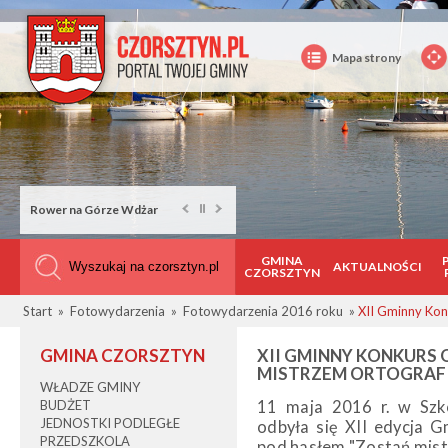
Mapa strony
Rower na Górze Wdżar
GMINA
AKTUALNOŚCI
CZORSZTYN
Start
»
Fotowydarzenia
»
Fotowydarzenia 2016 roku
»
XII Gminny Kon
GMINA CZORSZTYN
XII GMINNY KONKURS
MISTRZEM ORTOGRAFI
WŁADZE GMINY
BUDŻET
11 maja 2016 r. w Sz
JEDNOSTKI PODLEGŁE
odbyła się XII edycja 
PRZEDSZKOLA
pod hasłem "Zostań mistr