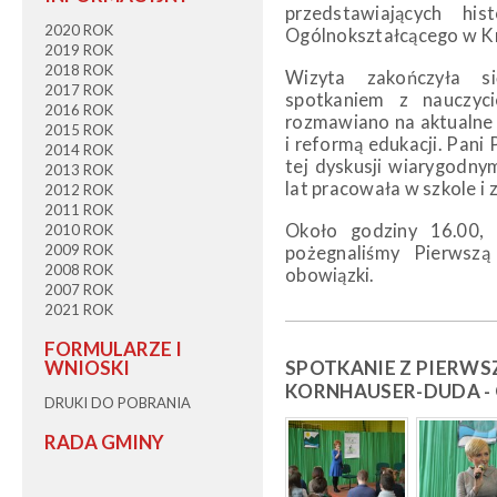
przedstawiających his
2020 ROK
Ogólnokształcącego w Kr
2019 ROK
2018 ROK
Wizyta zakończyła si
2017 ROK
spotkaniem z nauczyci
2016 ROK
rozmawiano na aktualne 
2015 ROK
i reformą edukacji. Pani
2014 ROK
tej dyskusji wiarygodny
2013 ROK
lat pracowała w szkole i 
2012 ROK
2011 ROK
Około godziny 16.00, p
2010 ROK
2009 ROK
pożegnaliśmy Pierwszą
2008 ROK
obowiązki.
2007 ROK
2021 ROK
FORMULARZE I
SPOTKANIE Z PIERWS
WNIOSKI
KORNHAUSER-DUDA - 
DRUKI DO POBRANIA
RADA GMINY