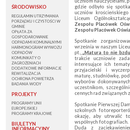
uczniom nauczycielami, p
ŚRODOWISKO
gdzie odbyło się spotk
uczniów krościeńskiego
REGULAMIN UTRZYMANIA
Liceum Ogólnokształcąc
PORZĄDKU I CZYSTOŚCI W
Zespołu Placówek Ośw
GMINIE
Zespołu Placówek Oświ
OPŁATA ZA
GOSPODAROWANIE
Spotkanie zorganizow
ODPADAMI KOMUNALNYMI
września w naszym Liceu
HARMONOGRAM WYWOZU
pt.
„Matura to nie bzdu
ODPADÓW
KOMUNIKATY O
trakcie uczniowie zad
ZAGROŻENIACH
interesujące ich temat
DODATKOWE INFORMACJE
przyjacielski i wycze
REWITALIZACJA
maturę, studniówkę, podz
OCHRONA POWIETRZA
wyborów dokonywanych 
BADANIA WODY
uczestnikom, szczególn
cennych rad związanych
PROJEKTY
PROGRAMY UNII
Spotkanie Pierwszej Dam
EUROPEJSKIEJ
szkolnych fotoreporter
PROGRAMY KRAJOWE
okazję, aby utrwalić t
wspólnych fotografiach.
BIULETYN
Duda z zaciekawienie
INFORMACYJNY