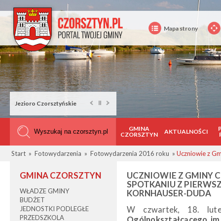
Mapa strony
Rower na Górze Wdżar
GMINA
AKTUALNOŚCI
CZORSZTYN
Start
»
Fotowydarzenia
»
Fotowydarzenia 2016 roku
»
Uczniowie z Gm
GMINA CZORSZTYN
UCZNIOWIE Z GMINY 
SPOTKANIU Z PIERWS
WŁADZE GMINY
KORNHAUSER-DUDA
BUDŻET
JEDNOSTKI PODLEGŁE
W czwartek, 18. lut
PRZEDSZKOLA
Ogólnokształcącego im.