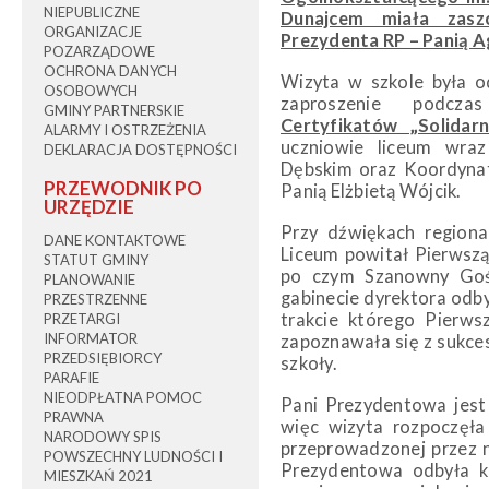
NIEPUBLICZNE
Dunajcem miała zasz
ORGANIZACJE
Prezydenta RP – Panią 
POZARZĄDOWE
OCHRONA DANYCH
Wizyta w szkole była o
OSOBOWYCH
zaproszenie podcz
GMINY PARTNERSKIE
Certyfikatów „Solidar
ALARMY I OSTRZEŻENIA
uczniowie liceum wra
DEKLARACJA DOSTĘPNOŚCI
Dębskim oraz Koordynat
PRZEWODNIK PO
Panią Elżbietą Wójcik.
URZĘDZIE
Przy dźwiękach regiona
DANE KONTAKTOWE
Liceum powitał Pierwszą
STATUT GMINY
po czym Szanowny Goś
PLANOWANIE
gabinecie dyrektora odby
PRZESTRZENNE
trakcie którego Pierws
PRZETARGI
INFORMATOR
zapoznawała się z sukce
PRZEDSIĘBIORCY
szkoły.
PARAFIE
NIEODPŁATNA POMOC
Pani Prezydentowa jest
PRAWNA
więc wizyta rozpoczęł
NARODOWY SPIS
przeprowadzonej przez ni
POWSZECHNY LUDNOŚCI I
Prezydentowa odbyła kr
MIESZKAŃ 2021