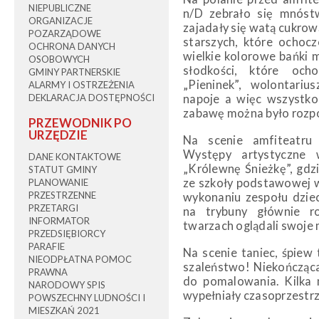
NIEPUBLICZNE
n/D zebrało się mnóstw
ORGANIZACJE
zajadały się watą cukrow
POZARZĄDOWE
starszych, które ochocz
OCHRONA DANYCH
wielkie kolorowe bańki 
OSOBOWYCH
słodkości, które och
GMINY PARTNERSKIE
„Pieninek”, wolontariu
ALARMY I OSTRZEŻENIA
DEKLARACJA DOSTĘPNOŚCI
napoje a więc wszystko
zabawę można było rozp
PRZEWODNIK PO
URZĘDZIE
Na scenie amfiteatru 
Występy artystyczne 
DANE KONTAKTOWE
„Królewnę Śnieżkę”, gdzi
STATUT GMINY
ze szkoły podstawowej w 
PLANOWANIE
PRZESTRZENNE
wykonaniu zespołu dziec
PRZETARGI
na trybuny głównie r
INFORMATOR
twarzach oglądali swoje 
PRZEDSIĘBIORCY
PARAFIE
Na scenie taniec, śpie
NIEODPŁATNA POMOC
szaleństwo! Niekończąca
PRAWNA
do pomalowania. Kilka m
NARODOWY SPIS
wypełniały czasoprzestr
POWSZECHNY LUDNOŚCI I
MIESZKAŃ 2021