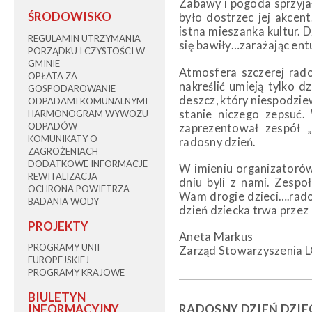
Zabawy i pogoda sprzyja
ŚRODOWISKO
było dostrzec jej akcent
istna mieszanka kultur. 
REGULAMIN UTRZYMANIA
się bawiły…zarażając ent
PORZĄDKU I CZYSTOŚCI W
GMINIE
Atmosfera szczerej radoś
OPŁATA ZA
nakreślić umieją tylko d
GOSPODAROWANIE
deszcz, który niespodzie
ODPADAMI KOMUNALNYMI
stanie niczego zepsuć.
HARMONOGRAM WYWOZU
ODPADÓW
zaprezentował zespół „
KOMUNIKATY O
radosny dzień.
ZAGROŻENIACH
DODATKOWE INFORMACJE
W imieniu organizatorów
REWITALIZACJA
dniu byli z nami. Zesp
OCHRONA POWIETRZA
Wam drogie dzieci….radoś
BADANIA WODY
dzień dziecka trwa przez
PROJEKTY
Aneta Markus
PROGRAMY UNII
Zarząd Stowarzyszenia L
EUROPEJSKIEJ
PROGRAMY KRAJOWE
BIULETYN
RADOSNY DZIEŃ DZIEC
INFORMACYJNY