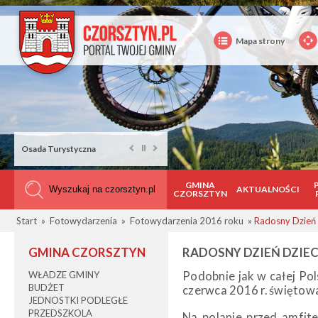
Mapa strony
Osada Turystyczna
GMINA
AKTUALNOŚCI
CZORSZTYN
Start
»
Fotowydarzenia
»
Fotowydarzenia 2016 roku
»
Radosny Dzień
GMINA CZORSZTYN
RADOSNY DZIEŃ DZIE
WŁADZE GMINY
Podobnie jak w całej Pols
BUDŻET
czerwca 2016 r. świętowa
JEDNOSTKI PODLEGŁE
PRZEDSZKOLA
Na polanie przed amfit