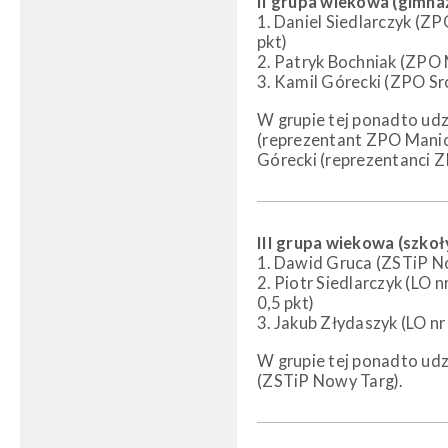
II grupa wiekowa (gimna
1. Daniel Siedlarczyk (Z
pkt)
2. Patryk Bochniak (ZPO 
3. Kamil Górecki (ZPO S
W grupie tej ponadto udz
(reprezentant ZPO Manio
Górecki (reprezentanci 
III grupa wiekowa (szko
1. Dawid Gruca (ZSTiP No
2. Piotr Siedlarczyk (LO 
0,5 pkt)
3. Jakub Złydaszyk (LO nr
W grupie tej ponadto udzi
(ZSTiP Nowy Targ).