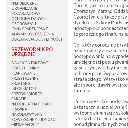
NIEPUBLICZNE
Turniej, jak co roku zor
ORGANIZACJE
Czorsztyn, Zarząd Oddz
POZARZĄDOWE
Czorsztynie, a także prz
OCHRONA DANYCH
dyrektora Szkoły Podsta
OSOBOWYCH
udostępniła pomieszczen
GMINY PARTNERSKIE
tegorocznego finału na s
ALARMY I OSTRZEŻENIA
DEKLARACJA DOSTĘPNOŚCI
Cel, który corocznie prz
PRZEWODNIK PO
uznać należy za szlachetn
URZĘDZIE
postępowania na wypadek
umiejętności posługiwan
DANE KONTAKTOWE
gaśniczym, wiedzy na tema
STATUT GMINY
ochrony przeciwpożarowej 
PLANOWANIE
PRZESTRZENNE
strażackiego. Wszystko w
PRZETARGI
ale i sporej dawki wysiłk
INFORMATOR
turnieju.
PRZEDSIĘBIORCY
PARAFIE
Uczniowie szkół podstaw
NIEODPŁATNA POMOC
ostatecznie udział wzięli 
PRAWNA
wstępne eliminacje szkol
NARODOWY SPIS
szkołach z terenu Gminy 
POWSZECHNY LUDNOŚCI I
ponadgimnazjalnych zosta
MIESZKAŃ 2021