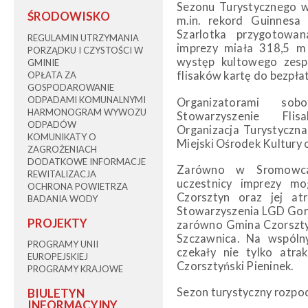
Sezonu Turystycznego w
ŚRODOWISKO
m.in. rekord Guinnesa
Szarlotka przygotowa
REGULAMIN UTRZYMANIA
imprezy miała 318,5 m 
PORZĄDKU I CZYSTOŚCI W
występ kultowego zes
GMINIE
flisaków kartę do bezpł
OPŁATA ZA
GOSPODAROWANIE
ODPADAMI KOMUNALNYMI
Organizatorami sobo
HARMONOGRAM WYWOZU
Stowarzyszenie Flis
ODPADÓW
Organizacja Turystyczna
KOMUNIKATY O
Miejski Ośrodek Kultury 
ZAGROŻENIACH
DODATKOWE INFORMACJE
Zarówno w Sromowca
REWITALIZACJA
uczestnicy imprezy mo
OCHRONA POWIETRZA
Czorsztyn oraz jej atr
BADANIA WODY
Stowarzyszenia LGD Gorc
PROJEKTY
zarówno Gmina Czorszty
Szczawnica. Na wspóln
PROGRAMY UNII
czekały nie tylko atrak
EUROPEJSKIEJ
Czorsztyński Pieninek.
PROGRAMY KRAJOWE
Sezon turystyczny rozpo
BIULETYN
INFORMACYJNY