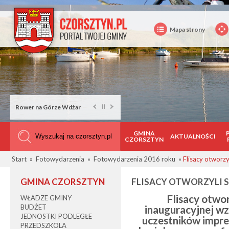
Mapa strony
Rower na Górze Wdżar
GMINA
AKTUALNOŚCI
CZORSZTYN
Start
»
Fotowydarzenia
»
Fotowydarzenia 2016 roku
»
Flisacy otworzy
GMINA CZORSZTYN
FLISACY OTWORZYLI 
Flisacy otwo
WŁADZE GMINY
BUDŻET
inauguracyjnej wzi
JEDNOSTKI PODLEGŁE
uczestników imprez
PRZEDSZKOLA