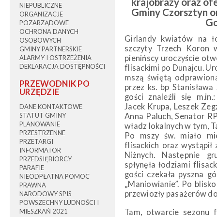
krajobrazy oraz of
NIEPUBLICZNE
Gminy Czorsztyn or
ORGANIZACJE
Go
POZARZĄDOWE
OCHRONA DANYCH
Girlandy kwiatów na ło
OSOBOWYCH
szczyty Trzech Koron w
GMINY PARTNERSKIE
pienińscy uroczyście otw
ALARMY I OSTRZEŻENIA
DEKLARACJA DOSTĘPNOŚCI
flisackimi po Dunajcu. Ur
mszą świętą odprawion
PRZEWODNIK PO
przez ks. bp Stanisława
URZĘDZIE
gości znaleźli się m.in
Jacek Krupa, Leszek Zegz
DANE KONTAKTOWE
STATUT GMINY
Anna Paluch, Senator RP
PLANOWANIE
władz lokalnych w tym, 
PRZESTRZENNE
Po mszy św. miało mie
PRZETARGI
flisackich oraz wystąpił
INFORMATOR
Niżnych. Następnie g
PRZEDSIĘBIORCY
spłynęła łodziami flisa
PARAFIE
gości czekała pyszna g
NIEODPŁATNA POMOC
„Maniowianie”. Po blisko
PRAWNA
przewiozły pasażerów do
NARODOWY SPIS
POWSZECHNY LUDNOŚCI I
MIESZKAŃ 2021
Tam, otwarcie sezonu f