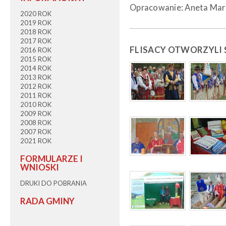
Opracowanie: Aneta Mar
2020 ROK
2019 ROK
2018 ROK
2017 ROK
FLISACY OTWORZYLI S
2016 ROK
2015 ROK
2014 ROK
2013 ROK
2012 ROK
2011 ROK
2010 ROK
2009 ROK
2008 ROK
2007 ROK
2021 ROK
FORMULARZE I
WNIOSKI
DRUKI DO POBRANIA
RADA GMINY