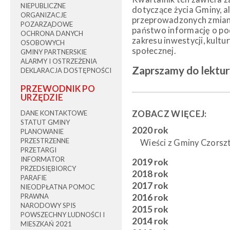
NIEPUBLICZNE
dotyczące życia Gminy, 
ORGANIZACJE
przeprowadzonych zmian.
POZARZĄDOWE
państwo informację o pod
OCHRONA DANYCH
zakresu inwestycji, kultu
OSOBOWYCH
społecznej.
GMINY PARTNERSKIE
ALARMY I OSTRZEŻENIA
Zaprszamy do lektur
DEKLARACJA DOSTĘPNOŚCI
PRZEWODNIK PO
URZĘDZIE
ZOBACZ WIĘCEJ:
DANE KONTAKTOWE
STATUT GMINY
2020 rok
PLANOWANIE
PRZESTRZENNE
Wieści z Gminy Czorszt
PRZETARGI
INFORMATOR
2019 rok
PRZEDSIĘBIORCY
2018 rok
PARAFIE
2017 rok
NIEODPŁATNA POMOC
PRAWNA
2016 rok
NARODOWY SPIS
2015 rok
POWSZECHNY LUDNOŚCI I
2014 rok
MIESZKAŃ 2021