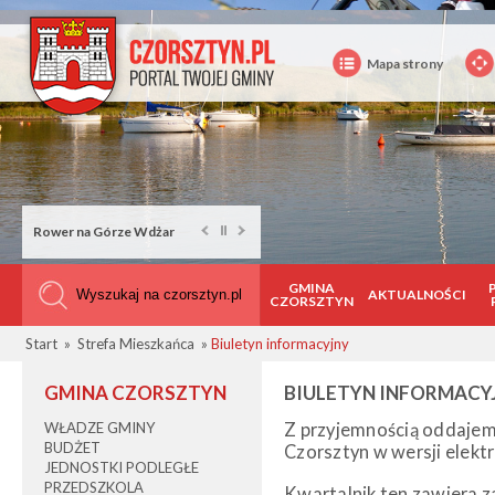
Mapa strony
Rower na Górze Wdżar
GMINA
AKTUALNOŚCI
CZORSZTYN
Start
»
Strefa Mieszkańca
»
Biuletyn informacyjny
GMINA CZORSZTYN
BIULETYN INFORMACY
WŁADZE GMINY
Z przyjemnością oddajem
BUDŻET
Czorsztyn w wersji elektr
JEDNOSTKI PODLEGŁE
PRZEDSZKOLA
Kwartalnik ten zawiera 